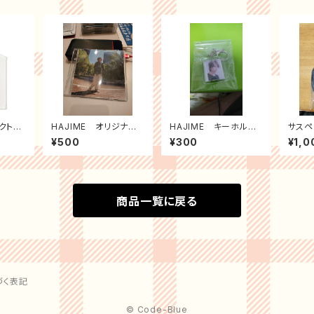
ンクトッ
HAJIME オリジナル
HAJIME キーホルダ
サスペ
ダンス・ナンバー vol.1
ー
ズ ネ
¥500
¥300
¥1,0
商品一覧に戻る
づく表記
© Code-Blue