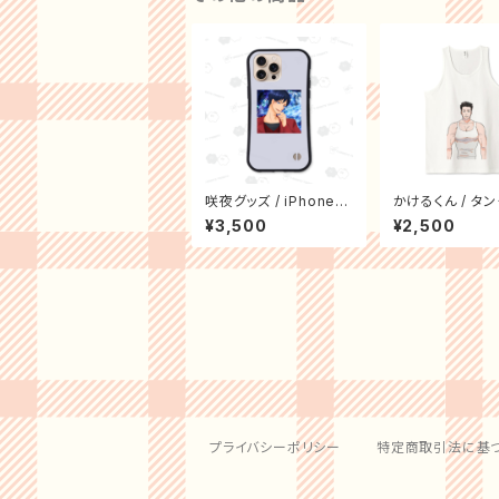
咲夜グッズ / iPhone16
かけるくん / タ
ProMaxグリップケース
プ (TRUSS)
¥3,500
¥2,500
プライバシーポリシー
特定商取引法に基