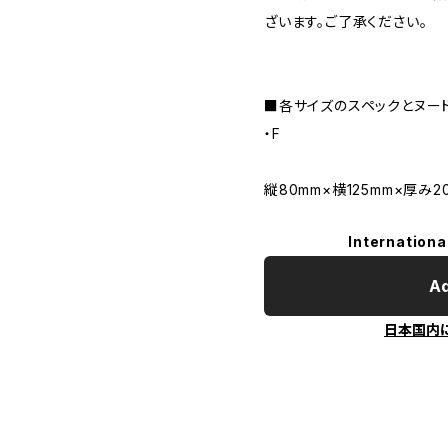
ざいます。ご了承ください。
■各サイズのスペックとヌー
・F
縦80mm×横125mm×厚み2
Internationa
Ad
日本国内