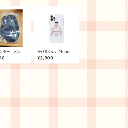
ンダー メン
かけるくん / iPhoneケ
イビー
ース(iPhone 12 / 12 P
00
¥2,300
ro 専用)