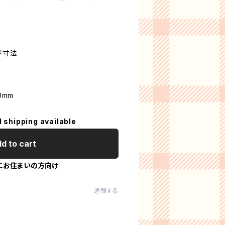
ド寸法
0mm
l shipping available
d to cart
にお住まいの方向け
通報する