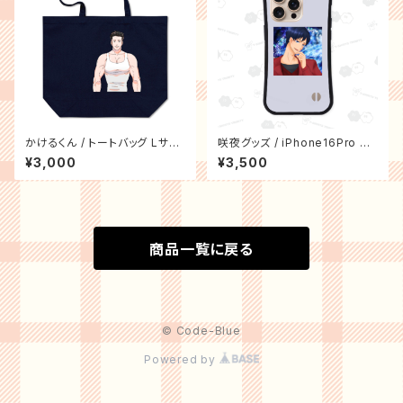
かけるくん / トートバッグ Lサイ
咲夜グッズ / iPhone16Pro グ
ズ
リップケース
¥3,000
¥3,500
商品一覧に戻る
© Code-Blue
Powered by