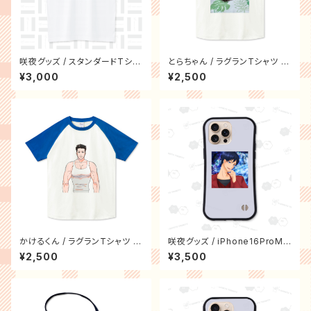
咲夜グッズ / スタンダードTシャ
とらちゃん / ラグランTシャツ (P
ツ(5.6オンス)
rintstar)
¥3,000
¥2,500
かけるくん / ラグランTシャツ (P
咲夜グッズ / iPhone16ProMa
rintstar)
xグリップケース
¥2,500
¥3,500