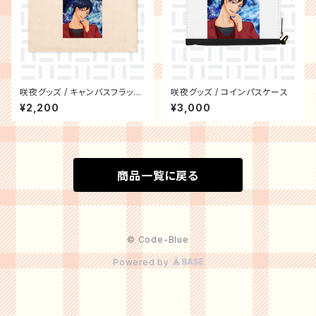
咲夜グッズ / キャンバスフラット
咲夜グッズ / コインパスケース
ポーチ
¥2,200
¥3,000
商品一覧に戻る
© Code-Blue
Powered by